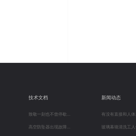
技术文档
新闻动态
致敬一刻也不曾停歇...
有没有直接和人体连
高空防坠器出现故障...
玻璃幕墙清洗工人做