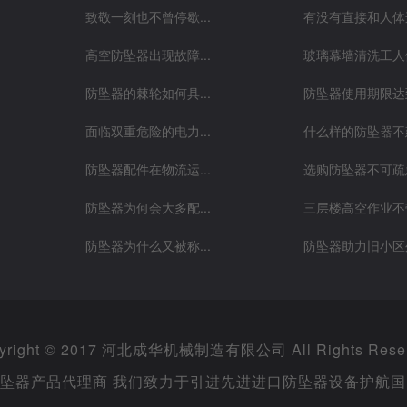
致敬一刻也不曾停歇...
有没有直接和人体连
高空防坠器出现故障...
玻璃幕墙清洗工人做
防坠器的棘轮如何具...
防坠器使用期限达到
面临双重危险的电力...
什么样的防坠器不建
防坠器配件在物流运...
选购防坠器不可疏忽
防坠器为何会大多配...
三层楼高空作业不带
防坠器为什么又被称...
防坠器助力旧小区外
yright © 2017 河北成华机械制造有限公司 All Rights Rese
坠器产品代理商 我们致力于引进先进进口防坠器设备护航国内吊装