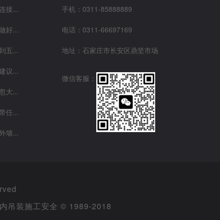
接...
手机：0311-85888889
好...
电话：0311-66697169
五...
地址：
石家庄市长安区鼎坚市场
议...
微信客服：
大...
任...
墙...
rved
施工安全 © 1989-2018