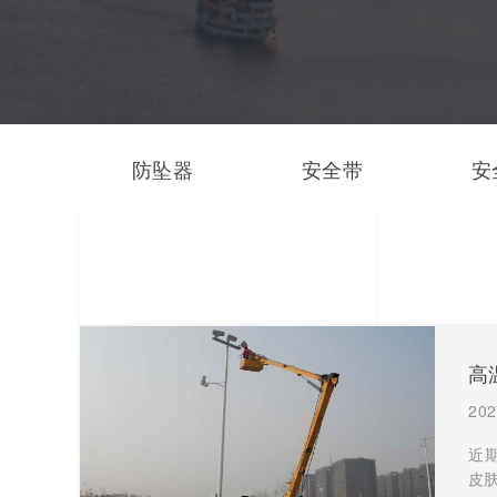
防坠器
安全带
安
高
202
近
皮