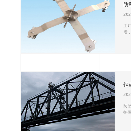
防
202
工
质
钢
202
防
护