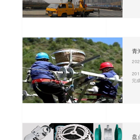
青
202
2
完
盘