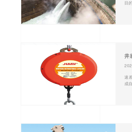
目
井
202
速
成