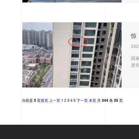
惊
202
国
度
当前是
3
页
首页
上一页
1
2
3
4
5
下一页
末页
共
344
条
35
页