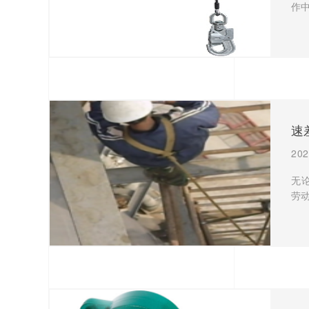
作
速
202
无
劳