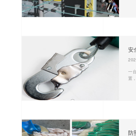
安
202
一
置
防