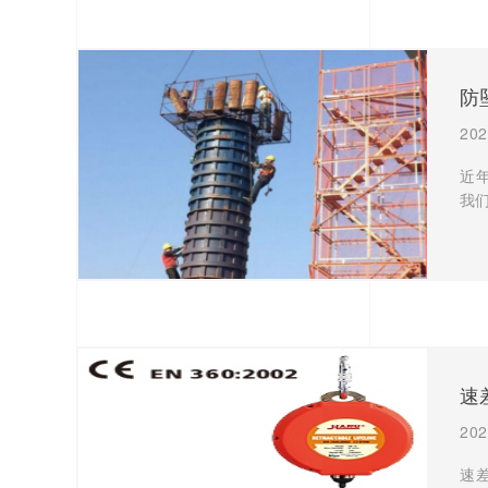
防
202
近
我
速
202
速