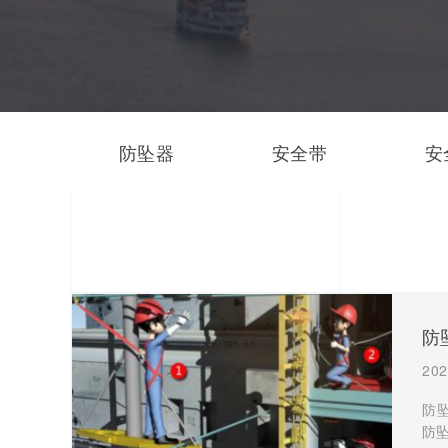
防坠器
安全带
安
防
202
防
防